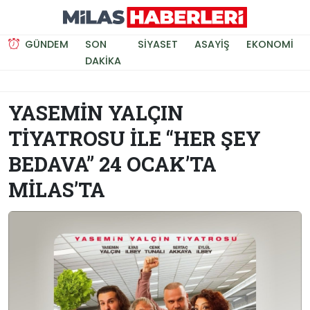
GÜNDEM
SON
SIYASET
ASAYIŞ
EKONOMI
DAKIKA
YASEMIN YALÇIN
TIYATROSU İLE “HER ŞEY
BEDAVA” 24 OCAK’TA
MILAS’TA